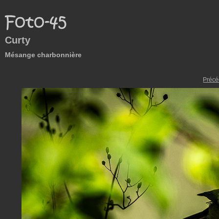
Curty
Mésange charbonnière
Précé