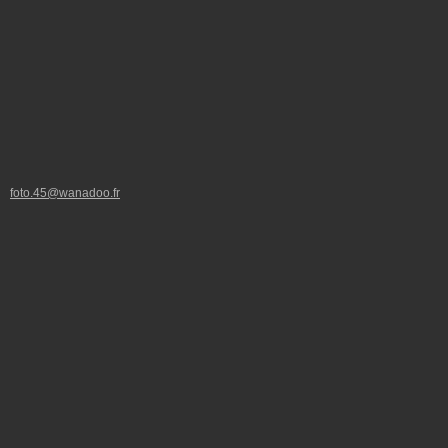
foto.45@wanadoo.fr