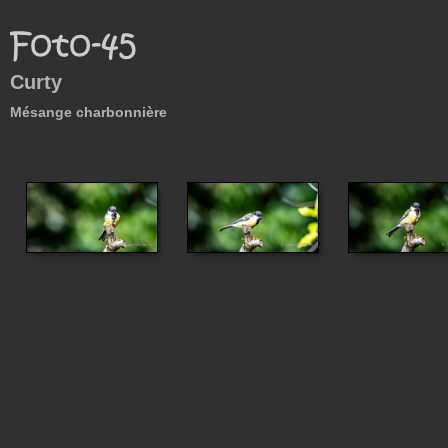
Curty
Mésange charbonnière