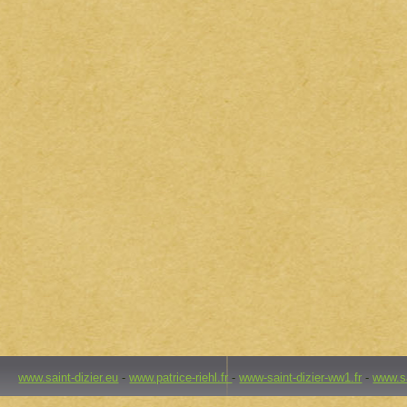
www.saint-dizier.eu
-
www.patrice-riehl.fr
-
www-saint-dizier-ww1.fr
-
www.sa