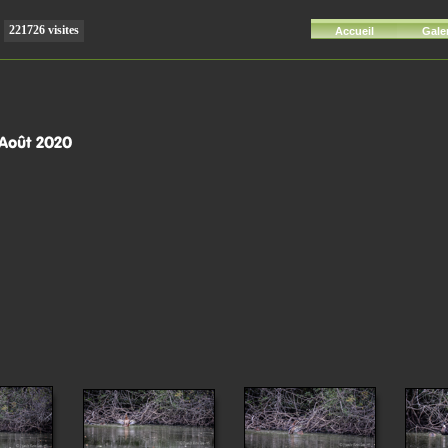
221726 visites
Accueil
Gale