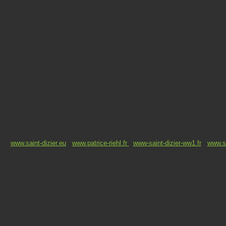
www.saint-dizier.eu
-
www.patrice-riehl.fr
-
www-saint-dizier-ww1.fr
-
www.sa